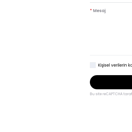
*
Mesaj
Kişisel verileri
Bu site reCAPTCHA tar