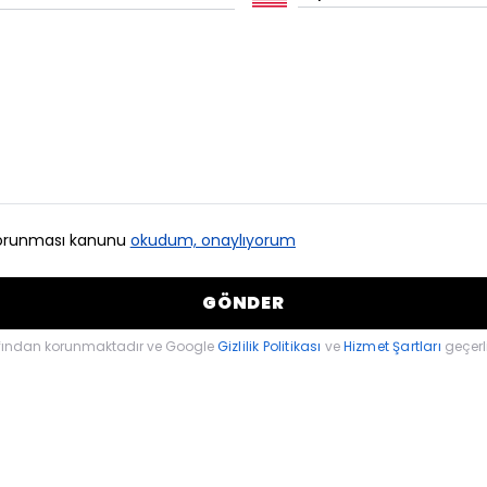
n korunması kanunu
okudum, onaylıyorum
GÖNDER
afından korunmaktadır ve Google
Gizlilik Politikası
ve
Hizmet Şartları
geçerli